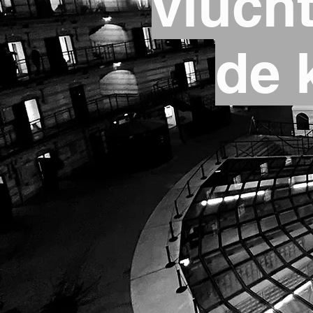
vluch
de 