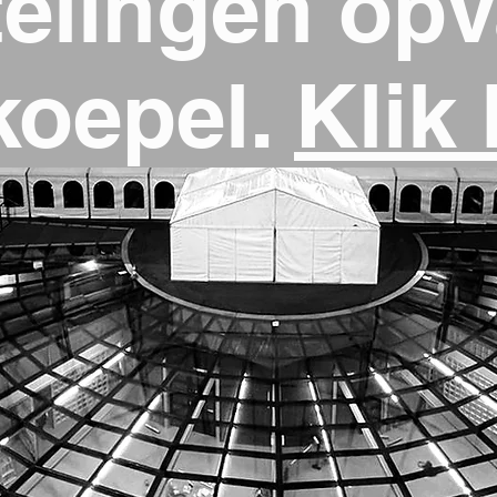
telingen opv
koepel.
Klik 